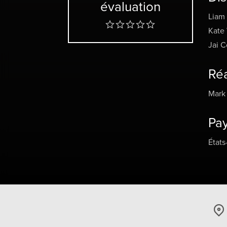
évaluation
Liam
Kate
Jai C
Réa
Mark 
Pa
États