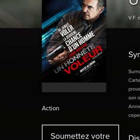
V.F. 
Sy
Surno
Carte
prove
son i
Annie
Action
cepen
Soumettez votre
Dis