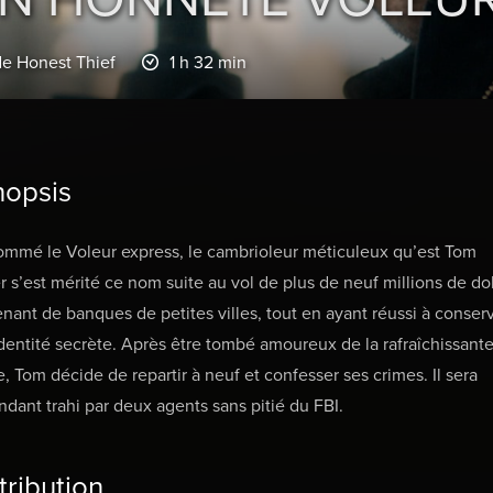
de Honest Thief
1 h 32 min
nopsis
mmé le Voleur express, le cambrioleur méticuleux qu’est Tom
r s’est mérité ce nom suite au vol de plus de neuf millions de dol
nant de banques de petites villes, tout en ayant réussi à conser
dentité secrète. Après être tombé amoureux de la rafraîchissant
, Tom décide de repartir à neuf et confesser ses crimes. Il sera
dant trahi par deux agents sans pitié du FBI.
tribution