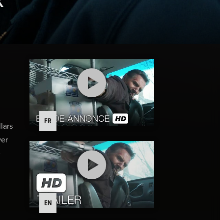
FR
lars
ver
e
EN