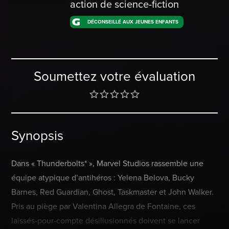
action de science-fiction
DÉCONSEILLÉ AUX JEUNES ENFANTS
Soumettez votre évaluation
Synopsis
Dans « Thunderbolts* », Marvel Studios rassemble une
équipe atypique d’antihéros : Yelena Belova, Bucky
Barnes, Red Guardian, Ghost, Taskmaster et John Walker.
Pris au piège par Valentina Allegra de Fontaine, ces
laissés-pour-compte désillusionnés doivent se lancer