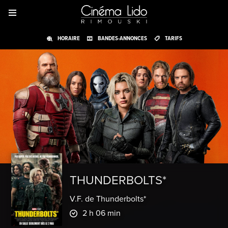
HORAIRE
BANDES-ANNONCES
TARIFS
THUNDERBOLTS*
V.F. de Thunderbolts*
2 h 06 min