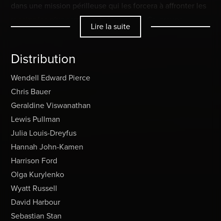
dans une mission périlleuse qui les forcera à affronter les
recoins les plus sombres de leur passé. Ce groupe
Lire la suite
dysfonctionnel parviendra-t-il à se déchirer ou à trouver la
rédemption et à s’unir pour former un tout autre monde
Distribution
avant qu’il ne soit trop tard ?
Wendell Edward Pierce
Chris Bauer
Geraldine Viswanathan
Lewis Pullman
Julia Louis-Dreyfus
Hannah John-Kamen
Harrison Ford
Olga Kurylenko
Wyatt Russell
David Harbour
Sebastian Stan