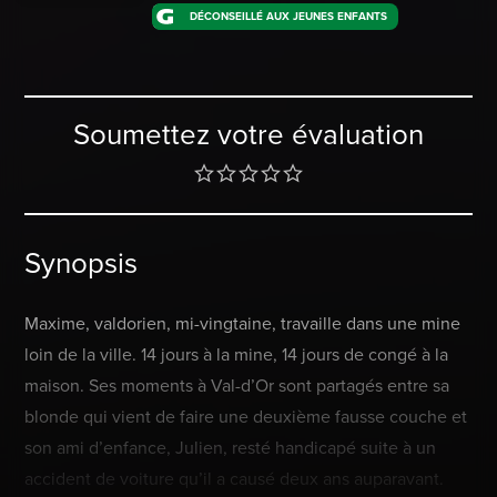
DÉCONSEILLÉ AUX JEUNES ENFANTS
Soumettez votre évaluation
Synopsis
Maxime, valdorien, mi-vingtaine, travaille dans une mine
loin de la ville. 14 jours à la mine, 14 jours de congé à la
maison. Ses moments à Val-d’Or sont partagés entre sa
blonde qui vient de faire une deuxième fausse couche et
son ami d’enfance, Julien, resté handicapé suite à un
accident de voiture qu’il a causé deux ans auparavant.