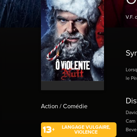
V.F. 
Sy
Lorsq
le Pè
Dis
Action / Comédie
Davi
Cam 
LANGAGE VULGAIRE,
Beve
VIOLENCE