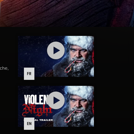
iche,
FR
EN