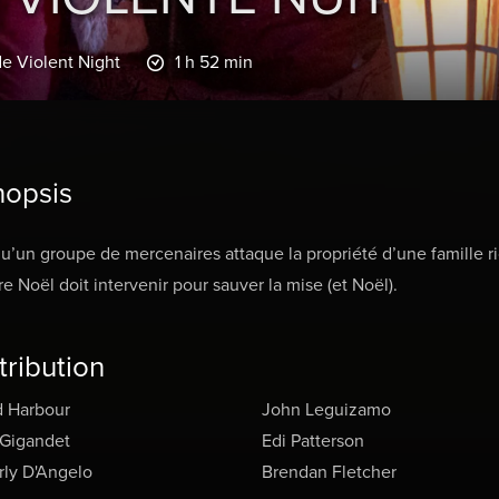
de Violent Night
1 h 52 min
nopsis
u’un groupe de mercenaires attaque la propriété d’une famille r
re Noël doit intervenir pour sauver la mise (et Noël).
tribution
d Harbour
John Leguizamo
Gigandet
Edi Patterson
rly D'Angelo
Brendan Fletcher