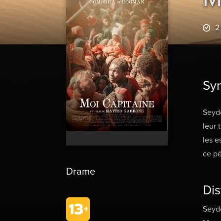
2
Sy
Seydo
leur 
les e
ce pé
Drame
Dis
Seyd