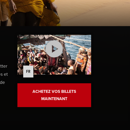
tter
FR
s et
 de
.
ACHETEZ VOS BILLETS
MAINTENANT