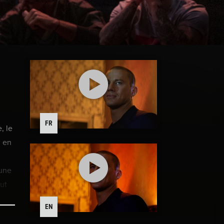
FR
, le
n en
’une
eut
EN
e