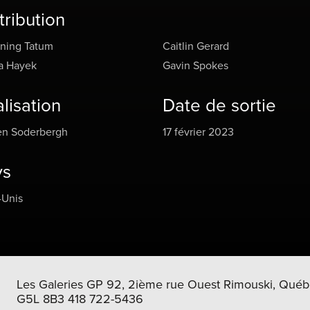
 Avec une galerie de torrides nouveaux danseurs qu’il devra coû
tribution
oûte mettre en forme, Mike réussira-t-il à s’en sortir ?
ning Tatum
Caitlin Gerard
a Hayek
Gavin Spokes
lisation
Date de sortie
en Soderbergh
17 février 2023
ys
-Unis
Les Galeries GP 92, 2ième rue Ouest Rimouski, Québ
G5L 8B3 418 722-5436