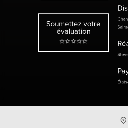
tout.
Dis
que c
Chan
Soumettez votre
Salm
évaluation
Réa
Stev
Pa
États