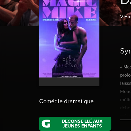
V.F. 
Sy
« Mag
prolon
laiss
Flori
méti
Comédie dramatique
riche
refus
DÉCONSEILLÉ AUX
inten
JEUNES ENFANTS