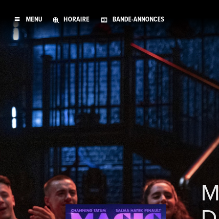
MENU
HORAIRE
BANDE-ANNONCES
M
D