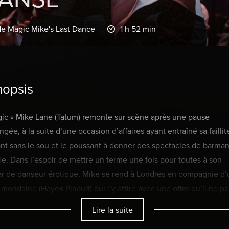
de Magic Mike's Last Dance
1 h 52 min
nopsis
ic » Mike Lane (Tatum) remonte sur scène après une pause
gée, à la suite d’une occasion d’affaires ayant entraîné sa faillite
ant sans le sou et le poussant à donner des spectacles de barma
de. Dans l’espoir de mettre un terme une fois pour toutes à son
er de danseur érotique, Mike se rend à Londres en compagnie d
 mondaine (Hayek Pinault) qui l’y attire avec une offre qu’il ne p
er… et une autre idée derrière la tête. Découvrant sur le tard les
Lire la suite
tions cachées de la dame, Mike se retrouve à jouer le tout pour l