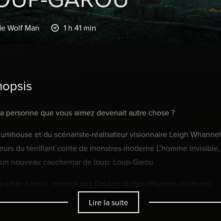
de Wolf Man
1 h 41 min
nopsis
 la personne que vous aimez devenait autre chose ?
umhouse et du scénariste-réalisateur visionnaire Leigh Whannel
eurs du terrifiant conte de monstres moderne L’homme invisible,
i un nouveau cauchemar de loup: Loup-Garou.
topher Abbott, nommé aux Golden Globes (Pauvres créatures,
ue tombe la nuit) joue le rôle de Blake, un mari et père de famil
Lire la suite
rancisco, qui hérite de sa maison d’enfance isolée dans l’Orego