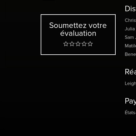
rural
Dis
maria
respo
Chris
Soumettez votre
d’Ann
Julia
évaluation
fille
Sam 
Matil
Mais 
Bene
elle 
barri
Réa
l’ext
Leig
étran
Charl
Pa
létal
États