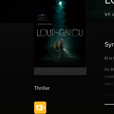
V.F. 
Sy
Et si
De Bl
créat
voic
Thriller
Chris
Lorsq
San F