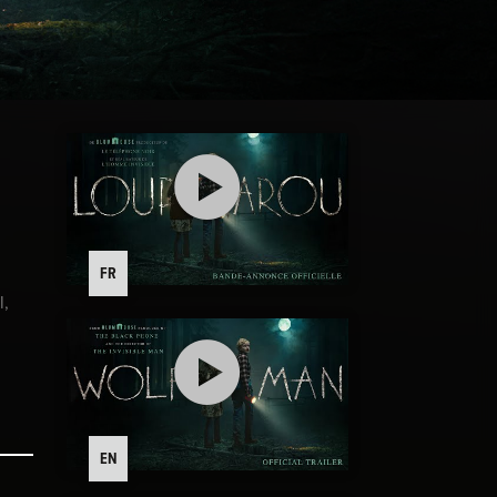
FR
l,
le de
EN
n