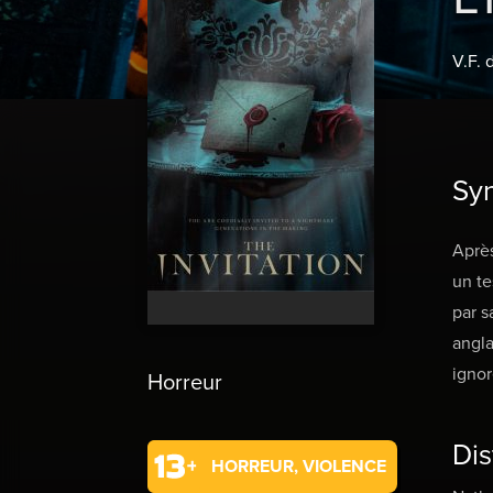
V.F. 
Sy
Après
un te
par s
angla
ignor
Horreur
Dis
HORREUR, VIOLENCE