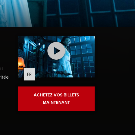
it
FR
vitée
ACHETEZ VOS BILLETS
MAINTENANT