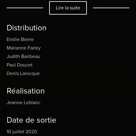
du maire emblématique du village et Isabelle et Chantale,
Lire la suite
mères protectrices mais témoins impuissants d’un drame
annoncé. À Ste-Adeline les apparences sont trompeuses
Distribution
et les couches d’un vernis social soigneusement
entretenu finissent par craquer, laissant poindre la
Emilie Bierre
véritable nature des habitants de cette petite ville
Marianne Farley
paisible.
Judith Baribeau
Paul Doucet
Denis Larocque
Réalisation
Jeanne Leblanc
Date de sortie
10 juillet 2020