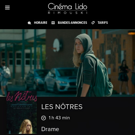
HORAIRE
BANDES-ANNONCES
TARIFS
LES NÔTRES
1 h 43 min
Drame