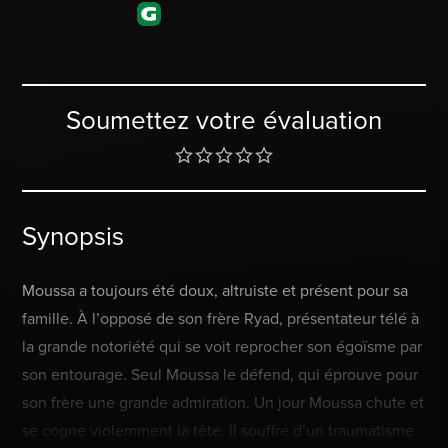
Soumettez votre évaluation
Synopsis
Moussa a toujours été doux, altruiste et présent pour sa
famille. À l’opposé de son frère Ryad, présentateur télé à
la grande notoriété qui se voit reprocher son égoïsme par
son entourage. Seul Moussa le défend, qui éprouve pour
son frère une grande admiration. Un jour Moussa chute et
se cogne violemment la tête. Il souffre d’un traumatisme