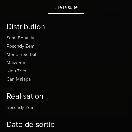
crânien. Méconnaissable, il parle désormais sans filtre et
Lire la suite
balance à ses proches leurs quatre vérités. Il finit ainsi par
se brouiller avec tout le monde, sauf avec Ryad…
Distribution
Sami Bouajila
Roschdy Zem
Meriem Serbah
Maïwenn
Nina Zem
Carl Malapa
Réalisation
Roschdy Zem
Date de sortie