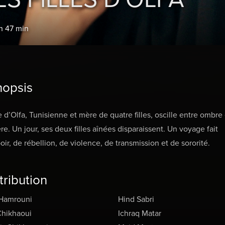
 h 47 min
nopsis
e d’Olfa, Tunisienne et mère de quatre filles, oscille entre ombre 
re. Un jour, ses deux filles aînées disparaissent. Un voyage fait
oir, de rébellion, de violence, de transmission et de sororité.
tribution
 Hamrouni
Hind Sabri
Chikhaoui
Ichraq Matar