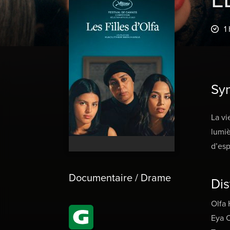
1
Sy
La vi
lumiè
d’esp
Documentaire / Drame
Dis
Olfa
Eya 