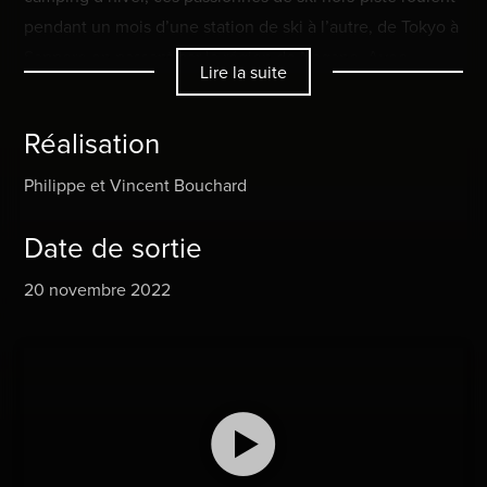
pendant un mois d’une station de ski à l’autre, de Tokyo à
Sapporo en passant par la région de Nagano. Avec
Lire la suite
spontanéité et un brin d’humour, laissez-vous entraîner
dans le quotidien de leurs aventures hors du commun.
Réalisation
Philippe et Vincent Bouchard
Date de sortie
20 novembre 2022