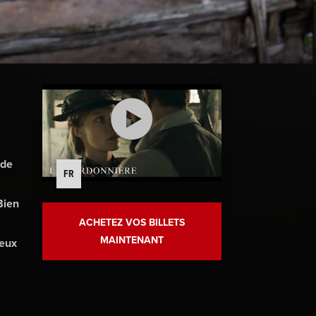
 de
FR
Bien
ACHETEZ VOS BILLETS
MAINTENANT
reux