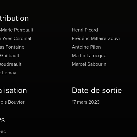
tribution
Marie Perreault
Henri Picard
e-Yves Cardinal
Frédéric Millaire-Zouvi
as Fontaine
Antoine Pilon
 Guilbault
Martin Larocque
Boudreault
Marcel Sabourin
k Lemay
lisation
Date de sortie
ois Bouvier
17 mars 2023
ys
ec