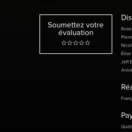
Dis
Soumettez votre
Rose-
évaluation
Pierr
Nicol
Élise
Jeff 
Anic
Réa
Franç
Pa
Québ