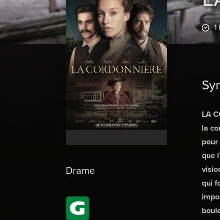
1
Sy
LA CO
la co
pour
que l
Drame
visio
qui 
impos
boule