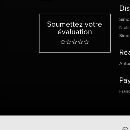
l’omb
Dis
audac
d’ava
Simo
Soumettez votre
Niels
évaluation
Simon
Réa
Anto
Pa
Fran