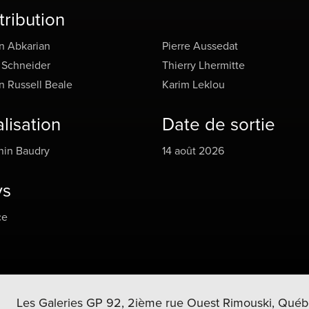
re, des lycéens révoltés, des soldats déterminés. Leur foi, leur
tribution
e, leur rage de liberté défient l’Histoire qui semblait pourtant éc
nce.
n Abkarian
Pierre Aussedat
 Schneider
Thierry Lhermitte
 Russell Beale
Karim Leklou
lisation
Date de sortie
nin Baudry
14 août 2026
ys
ce
Les Galeries GP 92, 2ième rue Ouest Rimouski, Québ