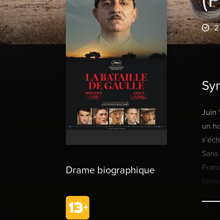
2
Sy
Juin 
un ho
s’éch
Sans 
Franc
Drame biographique
conva
perdu
autou