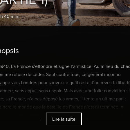
 h 40 min
nopsis
1940. La France s’effondre et signe l’armistice. Au milieu du chao
mme refuse de céder. Seul contre tous, ce général inconnu
appe vers Londres pour sauver ce qu’il reste d’un rêve : la liberté
armée, sans appui, sans espoir. Mais avec une folle conviction : l
e, sa France, n’a pas déposé les armes. Il tente un ultime pari :
incre le monde que la bataille de France n’est ni terminée, ni
e. La réalité est têtue, et lui donne tort. Mais peu à peu se lèven
Lire la suite
r de lui en Angleterre, en France et en Afrique des résistants de