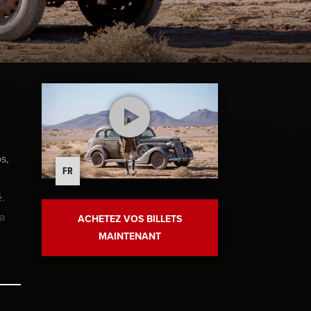
s,
FR
.
a
ACHETEZ VOS BILLETS
MAINTENANT
t