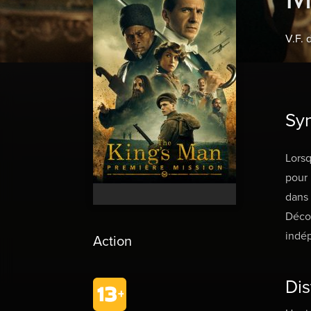
V.F. 
Sy
Lorsq
pour 
dans 
Décou
indé
Action
Dis