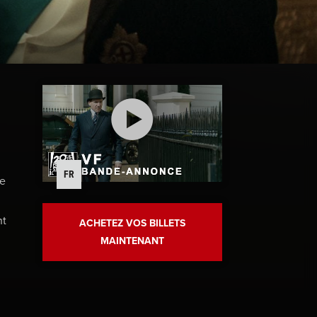
FR
ce
nt
ACHETEZ VOS BILLETS
MAINTENANT