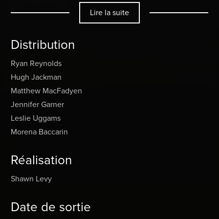
nouvelle mission. Alors que son univers d’origine est
Lire la suite
confronté à une menace existentielle, Wilson rejoint à
contrecoeur Wolverine, encore plus réticent, dans une
Distribution
mission qui changera l’histoire de l’univers
cinématographique Marvel (MCU).
Ryan Reynolds
Hugh Jackman
Matthew MacFadyen
Jennifer Garner
Leslie Uggams
Morena Baccarin
Réalisation
Shawn Levy
Date de sortie