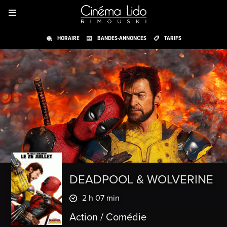
HORAIRE
BANDES-ANNONCES
TARIFS
DEADPOOL & WOLVERINE
2 h 07 min
Action / Comédie