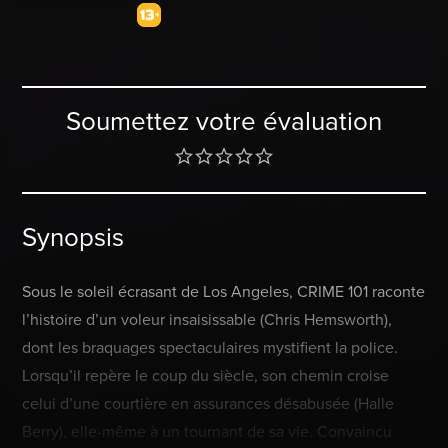
Soumettez votre évaluation
Synopsis
Sous le soleil écrasant de Los Angeles, CRIME 101 raconte
l’histoire d’un voleur insaisissable (Chris Hemsworth),
dont les braquages spectaculaires mystifient la police.
Lorsqu’il repère le coup du siècle, son chemin croise
celui d’une courtière en assurances désabusée (Halle
Berry), elle-même à un tournant de sa vie. Convaincu