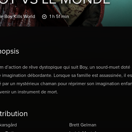
de Boy Kills World
1 h 51 min
nopsis
lm d’action de rêve dystopique qui suit Boy, un sourd-muet doté
 imagination débordante. Lorsque sa famille est assassinée, il es
 par un mystérieux chaman pour réprimer son imagination enfan
venir un instrument de mort.
tribution
Skarsgård
Brett Gelman