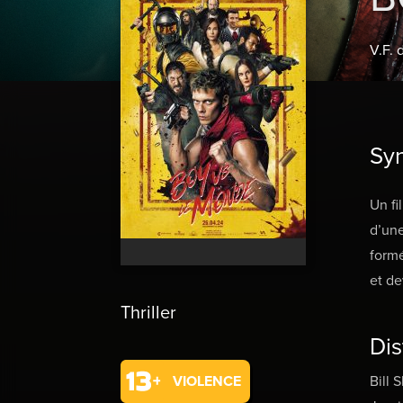
V.F. 
Sy
Un fi
d’une
formé
et de
Thriller
Dis
VIOLENCE
Bill 