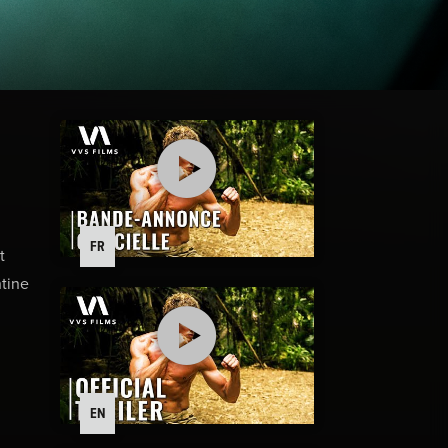
FR
t
tine
EN