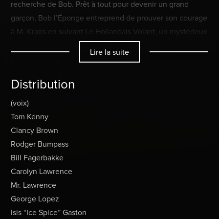
recherche de Bob. Prêt à tout pour devenir un grand
garçon, Bob l’Éponge entreprend de prouver son courage
à M. Krabs en suivant Le Hollandais Volant, un mystérieux
pirate fantôme et fanfaron, dans une comédie-aventure
Lire la suite
maritime qui le mènera au plus profond des profondeurs
marines, là où aucune éponge n’est jamais allée.
Distribution
(voix)
Tom Kenny
Clancy Brown
Rodger Bumpass
Bill Fagerbakke
Carolyn Lawrence
Mr. Lawrence
George Lopez
Isis “Ice Spice” Gaston