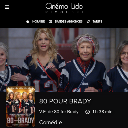
HORAIRE
BANDES-ANNONCES
TARIFS
80 POUR BRADY
V.F. de 80 for Brady
1 h 38 min
Comédie