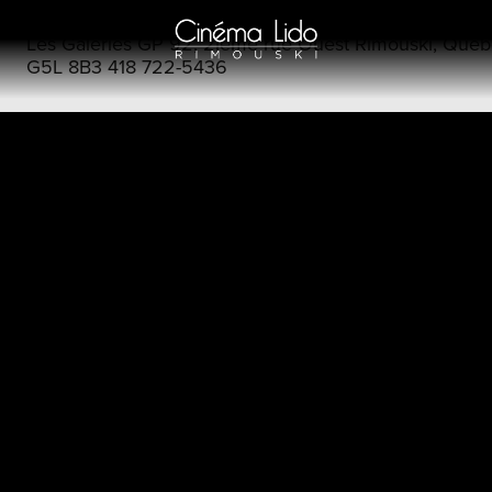
Les Galeries GP 92, 2ième rue Ouest Rimouski, Québ
G5L 8B3 418 722-5436