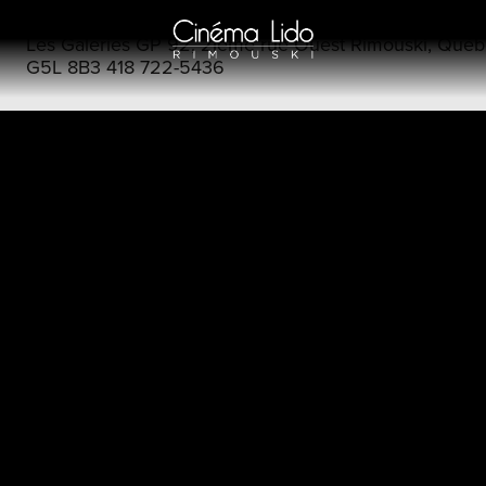
Les Galeries GP 92, 2ième rue Ouest Rimouski, Québ
G5L 8B3 418 722-5436