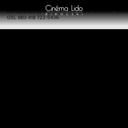
Les Galeries GP 92, 2ième rue Ouest Rimouski, Québ
G5L 8B3 418 722-5436