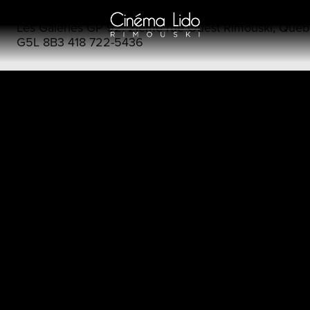
Les Galeries GP 92, 2ième rue Ouest Rimouski, Québ
G5L 8B3 418 722-5436